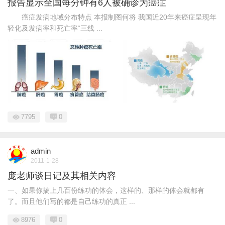
报告显示全国每分钟有6人被确诊为癌症
癌症发病地域分布特点 本报制图何将 我国近20年来癌症呈现年
轻化及发病率和死亡率“三线 ...
7795
0
admin
2011-1-28
庞老师谈日记及其相关内容
一、如果你搞上几百份练功的体会，这样的、那样的体会就都有
了。而且他们写的都是自己练功的真正 ...
8976
0