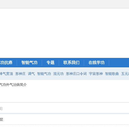
气功抗癌
智能气功
专题
联系我们
在线学功
捧气贯顶
形神庄
调气
智能气功
混元功
形神庄口令词
宇宙形神
智能歌曲
五元
能气功外气治病简介
站桩
形神庄45分钟
形神庄气功
]
层