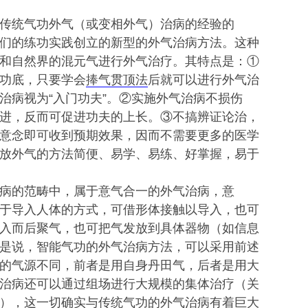
传统气功外气（或变相外气）治病的经验的
们的练功实践创立的新型的外气治病方法。这种
和自然界的混元气进行外气治疗。其特点是：①
功底，只要学会
捧气贯顶法
后就可以进行外气治
治病视为“入门功夫”。②实施外气治病不损伤
进，反而可促进功夫的上长。③不搞辨证论治，
意念即可收到预期效果，因而不需要更多的医学
放外气的方法简便、易学、易练、好掌握，易于
病的范畴中，属于意气合一的外气治病，意
于导入人体的方式，可借形体接触以导入，也可
入而后聚气，也可把气发放到具体器物（如信息
是说，智能气功的外气治病方法，可以采用前述
的气源不同，前者是用自身丹田气，后者是用大
治病还可以通过组场进行大规模的集体治疗（关
），这一切确实与传统气功的外气治病有着巨大