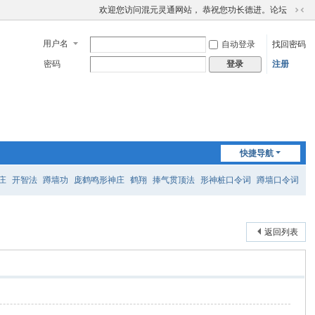
欢迎您访问混元灵通网站， 恭祝您功长德进。论坛
切
换
用户名
自动登录
找回密码
到
窄
密码
注册
登录
版
快捷导航
庄
开智法
蹲墙功
庞鹤鸣形神庄
鹤翔
捧气贯顶法
形神桩口令词
蹲墙口令词
返回列表