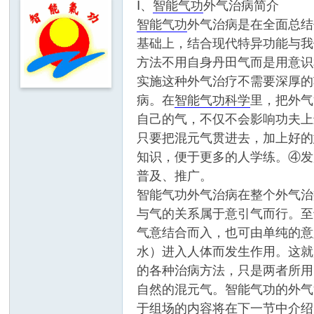
Ⅰ、
智能气功
外气治病简介
智能
气功
外气治病是在全面总结
基础上，结合现代特异功能与我
方法不用自身丹田气而是用意识
实施这种外气治疗不需要深厚的
病。在
智能气功科学
里，把外气
自己的气，不仅不会影响功夫上
只要把混元气贯进去，加上好的
知识，便于更多的人学练。④发
普及、推广。
智能气功外气治病在整个外气治
与气的关系属于意引气而行。至
气意结合而入，也可由单纯的意
水）进入人体而发生作用。这就
的各种治病方法，只是两者所用
自然的混元气。智能气功的外气
于组场的内容将在下一节中介绍