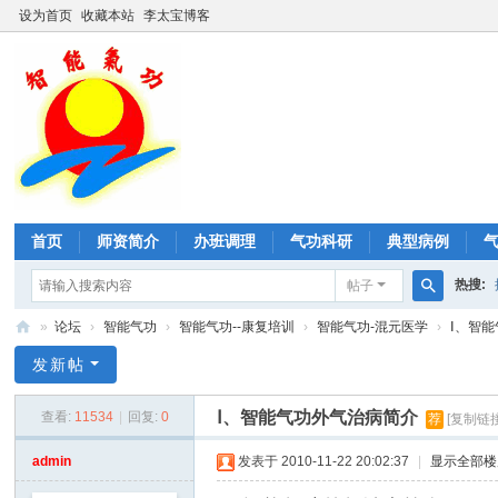
设为首页
收藏本站
李太宝博客
首页
师资简介
办班调理
气功科研
典型病例
热搜:
帖子
搜
»
论坛
›
智能气功
›
智能气功--康复培训
›
智能气功-混元医学
›
Ⅰ、智
形神
索
智
发新帖
能
Ⅰ、智能气功外气治病简介
查看:
11534
|
回复:
0
荐
[复制链接
气
功
admin
发表于 2010-11-22 20:02:37
|
显示全部楼