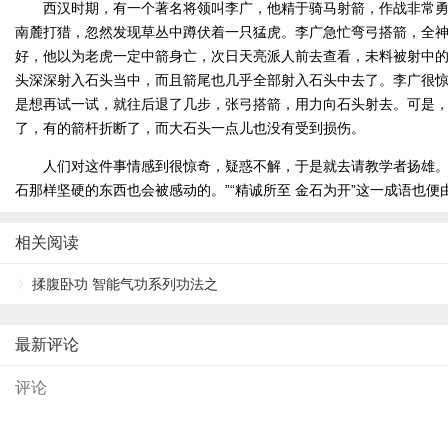
西汉时期，有一个著名将领叫李广，他精于骑马射箭，作战非常勇敢
南麓打猎，忽然发现草丛中蹲伏着一只猛虎。李广急忙弯弓搭箭，全
好，他以为老虎一定中箭身亡，次日天亮派人前去查看，未料被射中
头深深射入石头当中，而且箭尾也几乎全部射入石头中去了。李广很
是想再试一试，就往后退了几步，张弓搭箭，用力向石头射去。可是
了，有的箭杆折断了，而大石头一点儿也没有受到损伤。
人们对这件事情感到很惊奇，疑惑不解，于是就去请教学者扬雄。扬
石那样坚硬的东西也会被感动的。”“精诚所至 金石为开”这一成语也便
相关阅读
揉腹卧功 智能气功系列功法之
最新评论