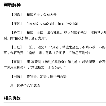
词语解释
【词语】：精诚所至，金石为开
【注音】：jīng chéng suǒ zhì，jīn shí wéi kāi
【释义】：精诚：至诚，诚心诚意.。指人的诚心所到，能感动天
裂。同“精诚所加，金石为开”。
【出处】：《庄子·渔父》：“真者，精诚之至也，不精不诚，不能动人
至，金石为开。” 南朝，宋，范哗《后汉书，广陵思王荆传》
【事例】：明·凌蒙初《初刻拍案惊奇》第九卷：“精诚所至，金石为
广陵思王荆传》：“精诚所加，金石为开。”
【用法】：作宾语、定语；用于书面语
注：这是个八字成语
相关典故