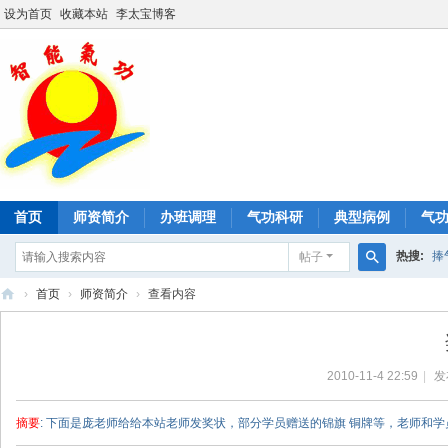
设为首页
收藏本站
李太宝博客
首页
师资简介
办班调理
气功科研
典型病例
气
热搜:
捧
帖子
搜
›
首页
›
师资简介
›
查看内容
形神桩口
索
智
能
2010-11-4 22:59
|
发
气
功
摘要
: 下面是庞老师给给本站老师发奖状，部分学员赠送的锦旗 铜牌等，老师和学