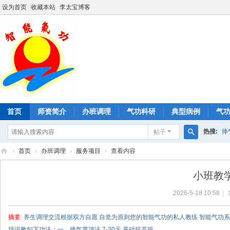
设为首页
收藏本站
李太宝博客
首页
师资简介
办班调理
气功科研
典型病例
气
热搜:
捧
帖子
搜
›
首页
›
办班调理
›
服务项目
›
查看内容
形神桩口
索
智
小班教学
能
2026-5-18 10:58
|
气
功
摘要
: 养生调理交流根据双方自愿 自觉为原则您的智能气功的私人教练 智能气
培训教如下功法：一、捧气贯顶法 7-30天 基础提高班 ...