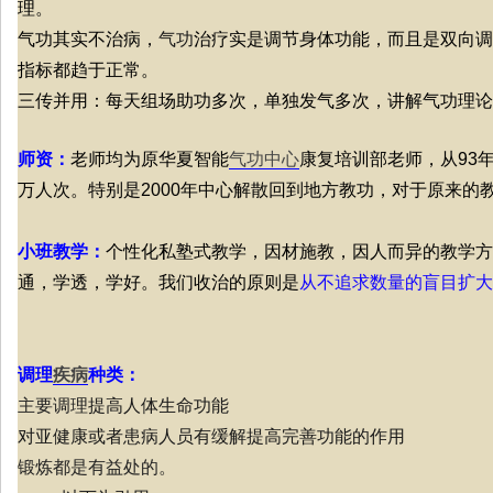
理。
气功其实不治病，
气功
治疗实是调节身体功能，而且是双向调
指标都趋于正常。
三传并用：每天组场助功多次，单独发气多次，讲解气功理论
师资：
老师均为原华夏智能
气功中心
康复培训部老师，从93
万人次。特别是2000年中心解散回到地方教功，对于原来的
小班教学：
个性化私塾式教学，因材施教，因人而异的教学方
通，学透，学好。我们收治的原则是
从不追求数量的盲目扩大
调理
疾病
种类：
主要调理
提高人体生命功能
对亚健康或者患病人员有缓解提高完善功能的作用
锻炼都是有益处的。