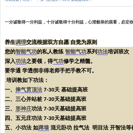
一分诚敬得一分利益，十分诚敬得十分利益，心澄貌恭的观看，必定
养生
调理
交流根据双方自愿 自觉为原则
您的
智能
气功
的私人教练
智能气功
系列
功法
培训班次
深入
功法
之要领，得
气功
修学之精髓。
要学通 学透彻非得老师手把手教不可。
培训教如下功法：
一、
捧气贯顶法
7-30天 基础提高班
二、三心并站桩 7-30天基础提高班
三、
形神庄
功法 7-30天基础提高班
四、五元庄功法 7-30天基础提高班
五、小功法 如
蹲墙
混元卧功 拉气法 明目法 开智法