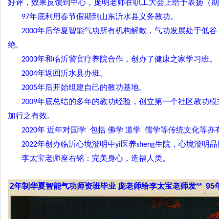
好评，效果反馈到中心，庞明老师在职工大会上给予表扬（期
年底利用春节假期到山东沂水县义务教功。
97
年后华夏智能气功所有机构解散，气功发展处于低谷
2000
绝。
年和临沂警官疗养院合作，创办了健康之家学习班。
2003
年返回沂水县办班。
2004
年后开始组建自己的教功基地。
2005
年底总结的多年的教功经验，创立第一个社区教功模
2009
加行之有效。
年 近年对国
学
包括 佛学 道学
儒学等传统文化等亦
2020
年创办临沂心境澄明中
医养
生院，心境澄明品
2022
yi
sheng
李太宝老师座右铭：完美身心，造福人类。
2年制华夏智能气功师资班毕业 庞老师给李太宝老师发** 95