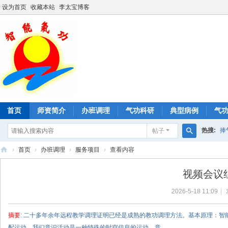
设为首页
收藏本站
李太宝博客
首页
师资简介
办班调理
气功科研
典型病例
气
热搜:
捧
帖子
搜
›
首页
›
办班调理
›
服务项目
›
查看内容
形神桩口
索
智
视频会议
能
2026-5-18 11:09
|
气
功
摘要
: 二十多年余年远程教学调理证明已经是成熟的教功调理方法。基本原理：
配运动，我们意识活动是一种特殊的时空信息的运动。意 ...