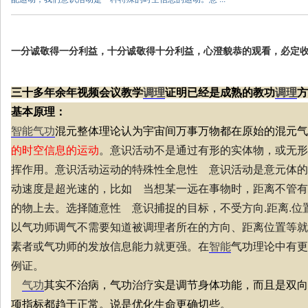
一分诚敬得一分利益，十分诚敬得十分利益，心澄貌恭的观看，必定
三十多年余年视频会议教学
调理
证明已经是成熟的教功
调理
方
基本原理：
智能
气功
混元整体理论认为宇宙间万事万物都在原始的混元气
的时空信息的运动
。意识活动不是通过有形的实体物，或无形
挥作用。意识活动运动的特殊性
全息性 意识活动是意元体的
动速度是超光速的，比如 当想某一远在事物时，距离不管有
的物上去。选择随意性 意识捕捉的目标，不受方向
.
距离
.
位
以
气功
师调气不需要知道被调理者所在的方向、距离位置等就
素者或
气功
师的发放信息能力就更强。在
智能
气功
理论中有更
例证。
气功
其实不治病，气功
治疗
实是调节身体功能，而且是双向
项指标都趋于正常。说是优化生命更确切些。