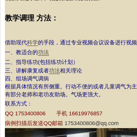
教学调理 方法：
借助现代
科学
的手段，通过专业视频会议设备进行视频
一、教适合的
功法
二、指导练功(包括练功计划）
三、讲解康复或者
功法
相关理论
四、组场调气调病
根据具体情况有所侧重。行动不便的或者儿童调气为主
有部分老师和老功友助场。气场更强大。
联系方式：
QQ 1753400806 手机 16619976857
病例扫描后发送QQ邮箱
1753400806@qq.com