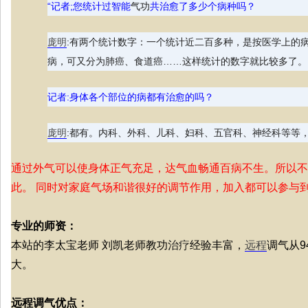
“记者;您统计过智能
气功
共治愈了多少个病种吗？
庞明
:有两个统计数字：一个统计近二百多种，是按医学上的
病，可又分为肺癌、食道癌……这样统计的数字就比较多了。
记者:身体各个部位的病都有治愈的吗？
庞明
:都有。内科、外科、儿科、妇科、五官科、神经科等等，
通过外气可以使身体正气充足，达气血畅通百病不生。所以不
此。 同时对家庭气场和谐很好的调节作用，加入都可以参与
专业的师资：
本站的李太宝老师 刘凯老师教功
治疗
经验丰富，
远程
调气从9
大。
远程调气优点：