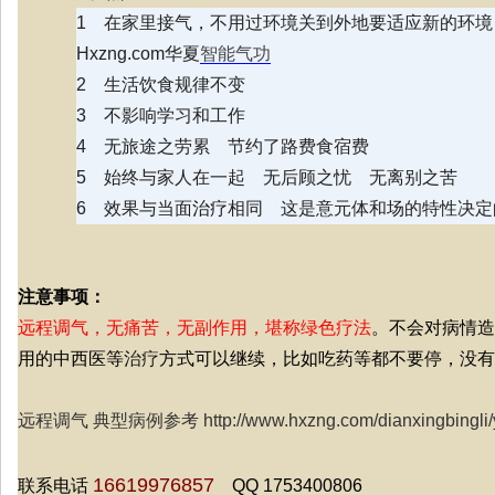
1 在家里接气，不用过环境关到外地要适应新的环境
Hxzng.com华夏
智能气功
2
生活饮食规律不变
3
不影响学习和工作
4
无旅途之劳累 节约了路费
食宿费
5
始终与家人在一起 无后顾之忧 无离别之苦
6 效果与当面
治疗
相同 这是意元体和场的特性决定
注意事项：
远程调气，无痛苦，无副作用，堪称绿色疗法
。不会对病情造
用的中西医等
治疗
方式可以继续，比如吃药等都不要停，没有
远程调气 典型病例参考
http://www.hxzng.com/dianxingbingli
16619976857
联系电话
QQ 1753400806