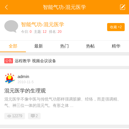
智能气功-混元医学
智能气功-混元医学
收藏
+2
今日:
0
主题:
12
排名:
20
全部
最新
热门
热帖
精华
远程教学 视频会议设备
公告
admin
2010-11-5
混元医学的生理观
混元医学不像中医与传统气功那样强调脏腑、经络，而是强调精、
气、神三位一体的混元气。有形之体 ...
12279
2