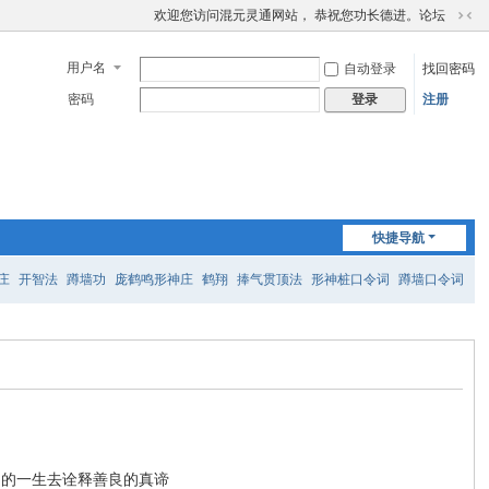
欢迎您访问混元灵通网站， 恭祝您功长德进。论坛
切
换
用户名
自动登录
找回密码
到
窄
密码
注册
登录
版
快捷导航
庄
开智法
蹲墙功
庞鹤鸣形神庄
鹤翔
捧气贯顶法
形神桩口令词
蹲墙口令词
己的一生去诠释善良的真谛