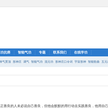
气功抗癌
智能气功
专题
联系我们
在线学功
捧气贯顶
形神庄
调气
智能气功
混元功
形神庄口令词
宇宙形神
智能歌曲
五元
站桩
形神庄45分钟
形神庄气功
真正善良的人未必说自己善良，但他会默默的用行动去实践善良，他用自