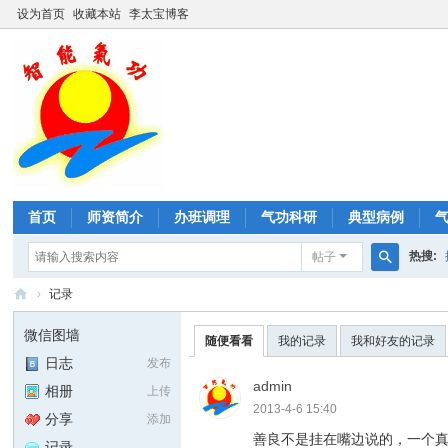
设为首页
收藏本站
李太宝博客
首页
师资简介
办班调理
气功科研
典型病例
热搜:
帖子
搜
›
记录
形神
索
智
微信图墙
随便看看
我的记录
我和好友的记录
能
日志
发布
气
admin
相册
上传
功
2013-4-6 15:40
分享
添加
善良不是挂在嘴边说的，一个
记录